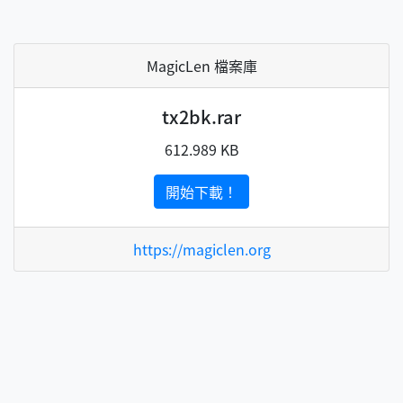
MagicLen 檔案庫
tx2bk.rar
612.989 KB
開始下載！
https://magiclen.org