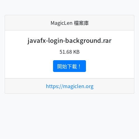
MagicLen 檔案庫
javafx-login-background.rar
51.68 KB
開始下載！
https://magiclen.org