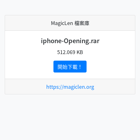
MagicLen 檔案庫
iphone-Opening.rar
512.069 KB
開始下載！
https://magiclen.org