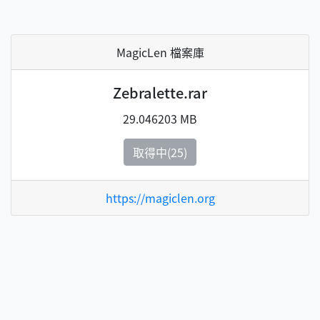
MagicLen 檔案庫
Zebralette.rar
29.046203 MB
取得中(25)
https://magiclen.org